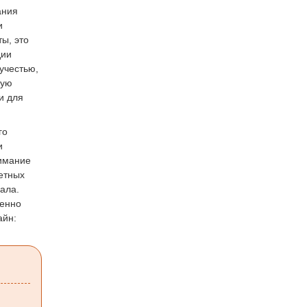
ания
и
ы, это
дии
учестью,
щую
и для
го
и
нимание
етных
ала.
венно
айн: