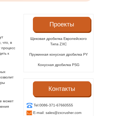
Проекты
ут
Щековая дробилка Европейского
 что, в
Типа ZXC
т процесс
ить к
Пружинная конусная дробилка PY
Конусная дробилка PSG
ных
позволит
тры
Контакты
е может
Tel:
0086-371-67660555
чения
E-mail:
sales@zxcrusher.com