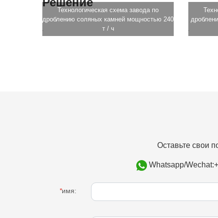
Решение
Технологическая схема завода по
Техн
дроблению соляных камней мощностью 240
дроблен
т / ч
Оставьте свои п
Whatsapp/Wechat:
*
имя: