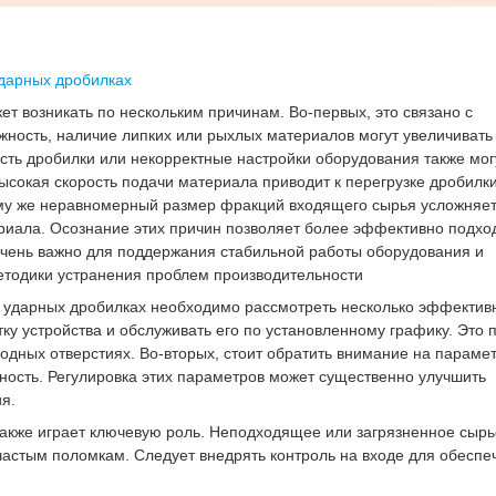
дарных дробилках
возникать по нескольким причинам. Во-первых, это связано с
ность, наличие липких или рыхлых материалов могут увеличивать
сть дробилки или некорректные настройки оборудования также мог
сокая скорость подачи материала приводит к перегрузке дробилки,
тому же неравномерный размер фракций входящего сырья усложняе
иала. Осознание этих причин позволяет более эффективно подход
очень важно для поддержания стабильной работы оборудования и
тодики устранения проблем производительности
дарных дробилках необходимо рассмотреть несколько эффектив
ку устройства и обслуживать его по установленному графику. Это 
ходных отверстиях. Во-вторых, стоит обратить внимание на параме
ность. Регулировка этих параметров может существенно улучшить
я.
кже играет ключевую роль. Неподходящее или загрязненное сырь
частым поломкам. Следует внедрять контроль на входе для обеспе