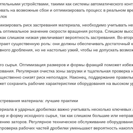
льными устройствами, такими как системы автоматического конт
овать на возможные сбои и оптимизировать процесс в реальном вр
илок
зировать риск застревания материала, необходимо учитывать не
ть оптимальное значение скорости вращения ротора. Слишком выс
 как слишком низкая увеличивает вероятность застревания. Во-втор
рает существенную роль: они должны обеспечивать достаточный к
ого дробления, но не настолько узкий, чтобы не допускать возмо
о сырья. Оптимизация размеров и формы фракций поможет избе
вания. Регулярная очистка зоны загрузки и тщательная проверка 
щественно снизят риск неполадок. Наконец, поддержание правиль
жет сохранить рабочие характеристики оборудования на высоком у
стревания материала: лучшие практики
ала в ударных дробилках важно учитывать несколько ключевых а
ер и форму исходного сырья, так как слишком большие или непра
ению заторов. Регулярное техническое обслуживание оборудовани
 проверка рабочих частей дробилки уменьшают вероятность накоп