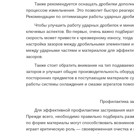
Также рекомендуется оснащать дробилки дополните
процессом измельчения. Это позволит быстро реагир
Рекомендации по оптимизации работы ударных дроб
Чтобы улучшить работу ударных дробилок и миними
ключевых аспектов. Во-первых, очень важно подбира
скорость может привести к чрезмерному износу, тогда
настройка зазоров между дробильными элементами иг
между ударными частями и материалом для эффективн
засоров.
Также стоит обратить внимание на тип подаваемог
заторов и улучшит общую производительность оборудо
посторонних предметов в поступающем материале су
работы системы охлаждения и смазки агрегатов помо
Профилактика за
Для эффективной профилактики застревания матери
Прежде всего, необходимо правильно подбирать разм
по форме материалы могут способствовать возникнов
играет критическую роль — своевременная очистка и