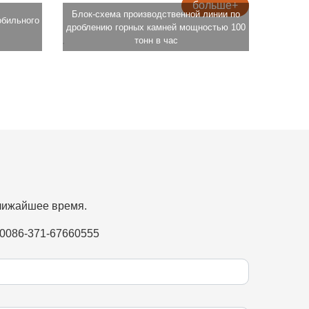
больше+
Блок-схема производственной линии по
обильного
дроблению горных камней мощностью 100
тонн в час
ближайшее время.
:0086-371-67660555