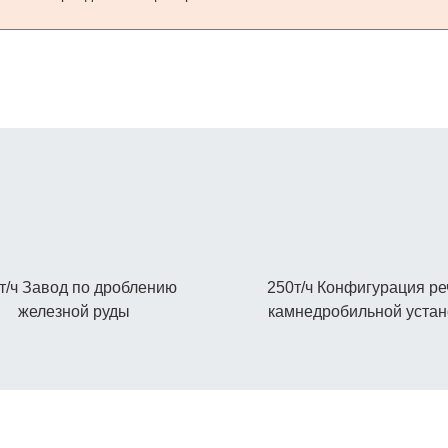
т/ч Завод по дроблению
250т/ч Конфигурация р
железной руды
камнедробильной устан