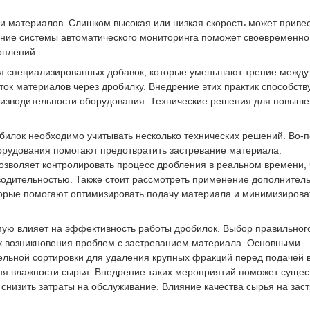
 материалов. Слишком высокая или низкая скорость может привес
ание системы автоматического мониторинга поможет своевременно
оплений.
 специализированных добавок, которые уменьшают трение между
ток материалов через дробилку. Внедрение этих практик способств
изводительности оборудования. Технические решения для повыш
ок необходимо учитывать несколько технических решений. Во-п
орудования помогают предотвратить застревание материала.
зволяет контролировать процесс дробления в реальном времени, 
водительностью. Также стоит рассмотреть применение дополнител
оторые помогают оптимизировать подачу материала и минимизирова
ю влияет на эффективность работы дробилок. Выбор правильног
к возникновения проблем с застреванием материала. Основными
льной сортировки для удаления крупных фракций перед подачей 
ня влажности сырья. Внедрение таких мероприятий поможет сущес
снизить затраты на обслуживание. Влияние качества сырья на зас