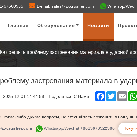
71-67660555
E-mail: sales@zxcrusher.com
Whatspp/Wech
Главная
Оборудование
Новости
Проект
Как решить проблему застревания материала в ударной др
проблему застревания материала в удар
Facebook
Twitter
Emai
: 2025-12-01 14:44:58
Поделиться С Нами:
ь какие-либо другие вопросы, не стесняйтесь позвонить в нашу ли
@zxcrusher.com
Whatsapp/Wechat:
+8613676922906
Получи