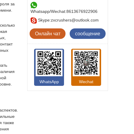
роля за
емени.
Whatsapp/Wechat:
8613676922906
Skype:
zxcrushers@outlook.com
сколько
окая
Онлайн чат
сообщение
ых,
онтакт
жных
жать
наличия
ной
WhatsApp
Wechat
ровне.
спектов.
вильные
я также
ления