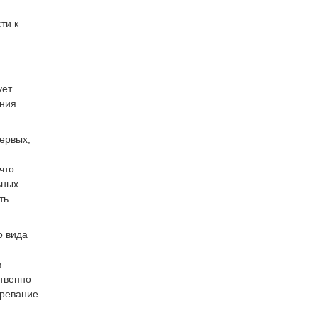
ти к
ует
ения
ервых,
что
ьных
ть
о вида
в
твенно
тревание