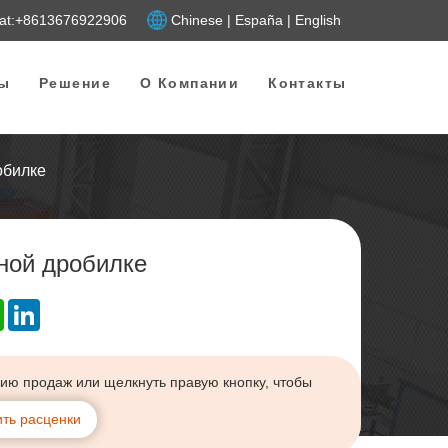
at:+8613676922906
Chinese
|
España
|
English
ы
Pешение
О Компании
Контакты
обилке
ной дробилке
l
WhatsApp
LinkedIn
нию продаж или щелкнуть правую кнопку, чтобы
ть расценки