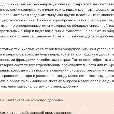
робления, так как оно напрямую связано с вероятностью застрев
ья с высоким содержанием влаги или слишком крупными фракциям
, если материал содержит глину или другие пластичные компонент
ируют работу машины. Важно контролировать размер частиц на ста
тметить, что определенные типы материалов обладают сниженной тек
у правильный выбор и подготовка сырья существенно влияют на об
зировать случаи застревания. Советы по выбору ударной дробилк
олько технические характеристики оборудования, но и условия е
а материалов, которые будут перерабатываться. Ударные дробилк
еленными фракциями и свойствами сырья. Также стоит обратить в
 которая соответствует требованиям производительности для конкр
зации, которые могут помочь в снижении риска застревания матери
ть вращения ротора и расстояние между молотками, может сущест
важно обратить внимание на систему выброса материалов и ее диз
копления материалов внутри стенок дробилки.
ачи материала на конусную дробилку
обилки в горнодобывающей промышленности.