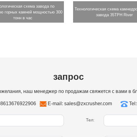
ологическая схема завода по
Технологическая схема камнедр
ию горных камней мощностью 300
завода 35TPH River
тонн в час
запрос
ожелания, наш менеджер по продажам свяжется с вами в 
+8613676922906
E-mail: sales@zxcrusher.com
Tel
Тел: