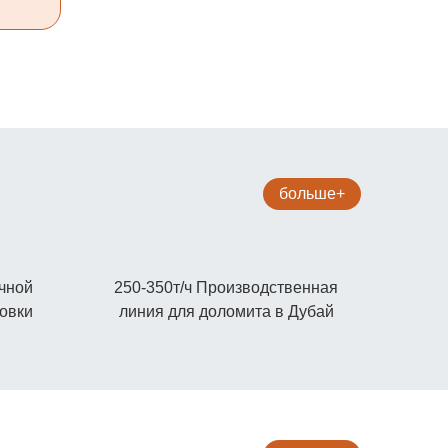
больше+
ечной
250-350т/ч Производственная
овки
линия для доломита в Дубай