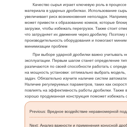
Качество сырья играет ключевую роль в процессе д
материала в ударных дробилках. Использование сыр
увеличивает риск возникновения неполадок. Например
может привести к образованию комков, которые блок
загрузки, чтобы избежать перегрузок. Также стоит о
что затрудняет их движение через дробилку. Поэтом
производительность оборудования и помогают миними
минимизации проблем
При выборе ударной дробилки важно учитывать не т
эксплуатации. Первым шагом станет определение тип
различаются по своей способности работать с опред
на мощность установки: оптимально выбрать модель,
задач. Обязательно изучите наличие систем автомати
Наличие регулируемых параметров, таких как скорос
повлиять на эффективность работы дробилки. Также 
хорошо продуманная конструкция поможет избежать с
Previous:
Вредное воздействие неравномерной под
Next:
Анализ важности и применения конусной др