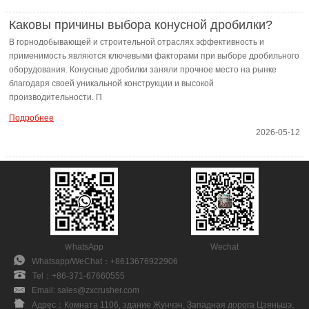
Каковы причины выбора конусной дробилки?
В горнодобывающей и строительной отраслях эффективность и
применимость являются ключевыми факторами при выборе дробильного
оборудования. Конусные дробилки заняли прочное место на рынке
благодаря своей уникальной конструкции и высокой
производительности. П
Подробнее
2026-05-12
ＷhatsApp
Wechat
Whatsapp/WeChat：
+8613676922906
Tel：
+86-371-67660555
Email:
sales@zxcrusher.com
Aдрес：
Комната 1106, здание Жунчэн, Западная дорога Цзяньшэ,