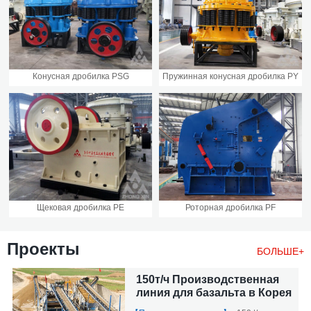
Конусная дробилка PSG
Пружинная конусная дробилка PY
Щековая дробилка PE
Роторная дробилка PF
Проекты
БОЛЬШЕ+
150т/ч Производственная
линия для базальта в Корея